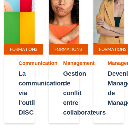
FORMATIONS
FORMATIONS
FORMATIONS
Communication
Management
Manage
La
Gestion
Deveni
communication
de
Manag
via
conflit
de
l’outil
entre
Manag
DISC
collaborateurs